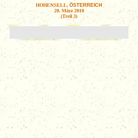
HOHENSELL,
ÖSTERREICH
20. März 2010
(Treil 3)