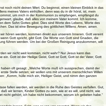
st noch nicht deinen Wert. Du beginnst, einen kleinen Einblick in das
ns meines Vaters einhüllen; denn was du in dir hörst, ist, mein
enn du kommst, um mich in der Kommunion zu empfangen, empfängst du
e Gegenwart, glaube, daß alles von meinem Vater kommt. Ich komme,
ben dem Sohn Gottes gibst. Dies sind Worte des Lebens, Worte des
achen. Das ist eine Bewegung des göttlichen Willens. Amen, amen.
ie wir hören werden, kommen direkt aus unserem Inneren. Gott vereint
nn Gott spricht, gibt Gott. Die Worte von Gott sind Gnaden, die
igung führen werden. Um bei der Großen Reinigung anzukommen, will
ürden wir nicht weit kommen, nicht wahr? Nur Jesus kann das
ein. Gott ist der Heilige Geist, Gott ist Gott, Gott ist der Vater, Gott
s haben oft gesagt: „Welche Worte muß ich aussprechen, damit der
erste Stelle setzen; wir wollen uns mit unserem menschlichen Willen
tten: „Komm, hülle mich ein, Heiliger Geist, und nimm den ganzen
ase fallen werden, wir werden in die Ruhe des Geistes verfallen. Gut,
 daß wir lernen, Kinder Gottes zu sein, wie er es will, und nicht, wie
Gebet nicht gehört, ich habe nicht bekommen, worum ich gebeten habe.“