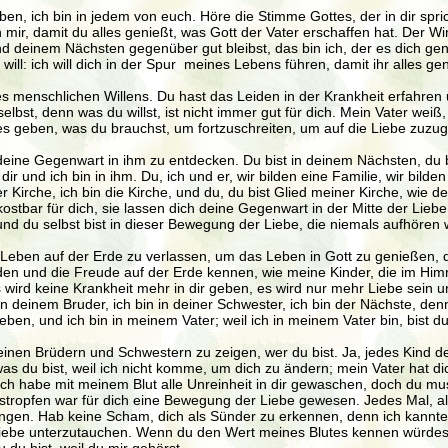
, ich bin in jedem von euch. Höre die Stimme Gottes, der in dir spricht
mir, damit du alles genießt, was Gott der Vater erschaffen hat. Der Wind
nd deinem Nächsten gegenüber gut bleibst, das bin ich, der es dich ge
ill: ich will dich in der Spur meines Lebens führen, damit ihr alles ge
s menschlichen Willens. Du hast das Leiden in der Krankheit erfahren 
lbst, denn was du willst, ist nicht immer gut für dich. Mein Vater weiß, w
alles geben, was du brauchst, um fortzuschreiten, um auf die Liebe zu
ine Gegenwart in ihm zu entdecken. Du bist in deinem Nächsten, du bis
dir und ich bin in ihm. Du, ich und er, wir bilden eine Familie, wir bilde
er Kirche, ich bin die Kirche, und du, du bist Glied meiner Kirche, wie
ostbar für dich, sie lassen dich deine Gegenwart in der Mitte der Liebe
 und du selbst bist in dieser Bewegung der Liebe, die niemals aufhören 
 Leben auf der Erde zu verlassen, um das Leben in Gott zu genießen, d
ieden und die Freude auf der Erde kennen, wie meine Kinder, die im Him
 wird keine Krankheit mehr in dir geben, es wird nur mehr Liebe sein u
in deinem Bruder, ich bin in deiner Schwester, ich bin der Nächste, denn
geben, und ich bin in meinem Vater; weil ich in meinem Vater bin, bist 
 deinen Brüdern und Schwestern zu zeigen, wer du bist. Ja, jedes Kind d
was du bist, weil ich nicht komme, um dich zu ändern; mein Vater hat dic
t! Ich habe mit meinem Blut alle Unreinheit in dir gewaschen, doch du
ropfen war für dich eine Bewegung der Liebe gewesen. Jedes Mal, als i
gen. Hab keine Scham, dich als Sünder zu erkennen, denn ich kannte
er Liebe unterzutauchen. Wenn du den Wert meines Blutes kennen würdest