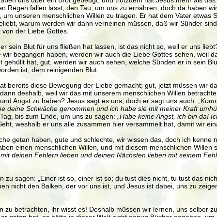
haben uns über ein Brot gebeugt, und trotzdem hat Jesus mehr als das
den Regen fallen lässt, den Tau, um uns zu ernähren; doch da haben w
, um unseren menschlichen Willen zu tragen. Er hat dem Vater etwas Sc
eliebt, warum werden wir dann verneinen müssen, daß wir Sünder sind? 
t von der Liebe Gottes.
 sein Blut für uns fließen hat lassen, ist das nicht so, weil er uns l
 wir begangen haben, werden wir auch die Liebe Gottes sehen, weil d
ehüllt hat, gut, werden wir auch sehen, welche Sünden er in sein Blut g
worden ist, dem reinigenden Blut.
hat bereits diese Bewegung der Liebe gemacht; gut, jetzt müssen wir d
ann deshalb, weil wir das mit unserem menschlichen Willen betrachten
 und Angst zu haben? Jesus sagt es uns, doch er sagt uns auch: „
Komm 
be deine Schwäche genommen und ich habe sie mit meiner Kraft umhüll
n Tag, bis zum Ende, um uns zu sagen: „
Habe keine Angst, ich bin da! 
 Seht, weshalb er uns alle zusammen hier versammelt hat, damit wir ei
ache getan haben, gute und schlechte, wir wissen das, doch ich kenne n
r haben einen menschlichen Willen, und mit diesem menschlichen Willen s
h mit deinen Fehlern lieben und deinen Nächsten lieben mit seinem Fehler
sagen: „Einer ist so, einer ist so; du tust dies nicht, tu tust das nicht;
hen nicht den Balken, der vor uns ist, und Jesus ist dabei, uns zu zeig
en zu betrachten, ihr wisst es! Deshalb müssen wir lernen, uns selber 