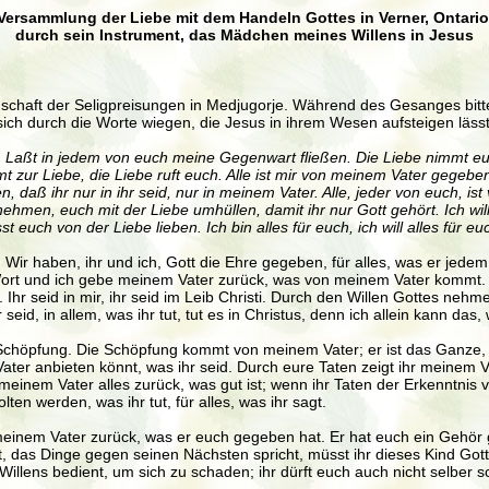
Versammlung der Liebe mit dem Handeln Gottes in Verner, Ontario
durch sein Instrument,
das Mädchen meines Willens in Jesus
nschaft der Seligpreisungen in Medjugorje. Während des Gesanges bitte
en sich durch die Worte wiegen, die Jesus in ihrem Wesen aufsteigen läss
 Laßt in jedem von euch meine Gegenwart fließen. Die Liebe nimmt euch
zur Liebe, die Liebe ruft euch. Alle ist mir von meinem Vater gegeben 
daß ihr nur in ihr seid, nur in meinem Vater. Alle, jeder von euch, ist
ehmen, euch mit der Liebe umhüllen, damit ihr nur Gott gehört. Ich will
euch von der Liebe lieben. Ich bin alles für euch, ich will alles für eu
. Wir haben, ihr und ich, Gott die Ehre gegeben, für alles, was er je
Wort und ich gebe meinem Vater zurück, was von meinem Vater kommt. J
 Ihr seid in mir, ihr seid im Leib Christi. Durch den Willen Gottes neh
 seid, in allem, was ihr tut, tut es in Christus, denn ich allein kann da
Schöpfung. Die Schöpfung kommt von meinem Vater; er ist das Ganze, d
er anbieten könnt, was ihr seid. Durch eure Taten zeigt ihr meinem Vate
 meinem Vater alles zurück, was gut ist; wenn ihr Taten der Erkenntnis vo
lten werden, was ihr tut, für alles, was ihr sagt.
 meinem Vater zurück, was er euch gegeben hat. Er hat euch ein Gehör 
 das Dinge gegen seinen Nächsten spricht, müsst ihr dieses Kind Gott 
n Willens bedient, um sich zu schaden; ihr dürft euch auch nicht selber