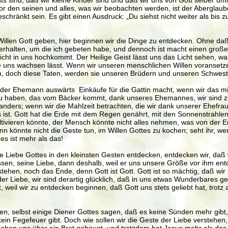
ts sind, daß wir kleine Kinder sind und daß wir uns von Gott selber u
or den seinen und alles, was wir beobachten werden, ist der Aberglaub
schränkt sein. Es gibt einen Ausdruck: „Du siehst nicht weiter als bis 
illen Gott geben, hier beginnen wir die Dinge zu entdecken. Ohne da
 erhalten, um die ich gebeten habe, und dennoch ist macht einen großen
cht in uns hochkommt. Der Heilige Geist lässt uns das Licht sehen, wan
ns wachsen lässt. Wenn wir unseren menschlichen Willen voransetzen, 
tzen, doch diese Taten, werden sie unseren Brüdern und unseren Schwes
der Ehemann auswärts Einkäufe für die Gattin macht, wenn wir das mit
t zu haben, das vom Bäcker kommt, dank unseres Ehemannes, wir sind zu
anders; wenn wir die Mahlzeit betrachten, die wir dank unserer Ehefrau
s ist. Gott hat die Erde mit dem Regen genährt, mit den Sonnenstrahl
ltivieren könnte, der Mensch könnte nicht alles nehmen, was von der 
nn könnte nicht die Geste tun, im Willen Gottes zu kochen; seht ihr, wen
 es ist mehr als das!
e Liebe Gottes in den kleinsten Gesten entdecken, entdecken wir, daß wir
en, seine Liebe, dann deshalb, weil er uns unsere Größe vor ihm entdec
hen, noch das Ende, denn Gott ist Gott. Gott ist so mächtig, daß wir 
n der Liebe, wir sind derartig glücklich, daß in uns etwas Wunderbares
il wir zu entdecken beginnen, daß Gott uns stets geliebt hat, trotz a
en, selbst einige Diener Gottes sagen, daß es keine Sünden mehr gibt, 
kein Fegefeuer gibt. Doch wie sollen wir die Geste der Liebe versteh