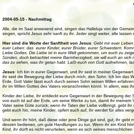
2004-05-15 -
Nachmittag
Alle, die im Saal anwesend sind, singen das Halleluja von der Gemei
singen, spricht Jesus sehr sanft zu ihr. Jeder singt weiter, alle lass
Hier sind die Worte der Sanftheit von Jesus
:
Gebt mir euer Leben.
euer Leben: das eurer Kinder, eurer Brüder, eurer Schwestern. Kommt 
Liebe Gottes. Die Liebe ist in eure Welt gekommen, um euch zu zeigen, 
Sünden, doch betrachtet meine Barmherzigkeit; sie will euch an sich n
das zu sehen, was ihr getan habt. Laßt euch von Gott aufnehmen, lasst 
Jesus
: Ich bin in eurer Gegenwart, und ihr seid in meiner Gegenwart
ihr seid die Bewegung der Liebe durch mich, den Sohn. Ich bin das 
Erde, Gott Vater lässt euch durch seinen Sohn seinen Willen erfahren.
ihr im Willen Gottes des Vaters voranschreiten könnt. In allem, was ihr
Kinder der Liebe, ihr entdeckt eure Gegenwart in der Bewegung der 
von euch ist auf der Erde, um seine Werke zu tun, damit ihr meinem Vat
Vater seine Güte zurück; wenn ihr Taten der Liebe vollbringt, gebt ihr
gebt euch hin, meine Kinder, opfert euch auf, ihr werdet für alles vergo
Und wenn ihr hört, daß diese oder jene Dinge gut sind, gut, ihr gebt
dessen bedienen, um gute Handlungen zu tun. Wenn ihr ein Kind hört,
Kind, ihr dürft es nicht verurteilen, wenn es sich seines menschliche