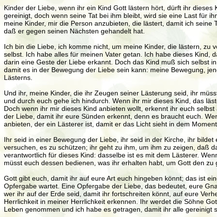
Kinder der Liebe, wenn ihr ein Kind Gott lästern hört, dürft ihr dieses
gereinigt, doch wenn seine Tat bei ihm bleibt, wird sie eine Last für 
meine Kinder, mir die Person anzubieten, die lästert, damit ich sein
daß er gegen seinen Nächsten gehandelt hat.
Ich bin die Liebe, ich komme nicht, um meine Kinder, die lästern, z
selbst. Ich habe alles für meinen Vater getan. Ich habe dieses Kind,
darin eine Geste der Liebe erkannt. Doch das Kind muß sich selbst i
damit es in der Bewegung der Liebe sein kann: meine Bewegung, jene,
Lästerns.
Und ihr, meine Kinder, die ihr Zeugen seiner Lästerung seid, ihr mü
und durch euch gehe ich hindurch. Wenn ihr mir dieses Kind, das läste
Doch wenn ihr mir dieses Kind anbieten wollt, erkennt ihr euch selbs
der Liebe, damit ihr eure Sünden erkennt, denn es braucht euch. Wenn 
anbieten, der ein Lästerer ist, damit er das Licht sieht in dem Momen
Ihr seid in einer Bewegung der Liebe, ihr seid in der Kirche, ihr bilde
versuchen, es zu schützen; ihr geht zu ihm, um ihm zu zeigen, daß das ge
verantwortlich für dieses Kind: dasselbe ist es mit dem Lästerer. W
müsst euch dessen bedienen, was ihr erhalten habt, um Gott den zu ge
Gott gibt euch, damit ihr auf eure Art euch hingeben könnt; das ist ein
Opfergabe wartet. Eine Opfergabe der Liebe, das bedeutet, eure Gnaden
wer ihr auf der Erde seid, damit ihr fortschreiten könnt, auf eure Ver
Herrlichkeit in meiner Herrlichkeit erkennen. Ihr werdet die Söhne G
Leben genommen und ich habe es getragen, damit ihr alle gereinigt se