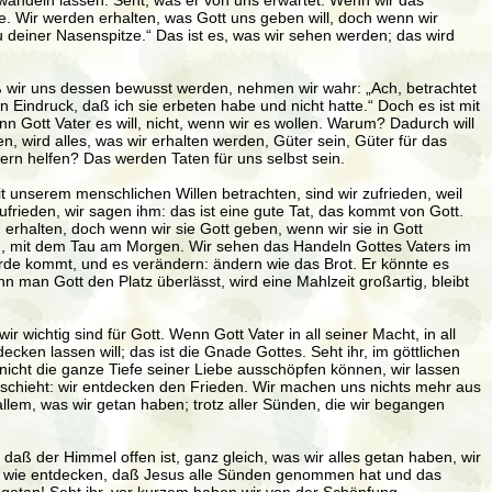
mwandeln lassen. Seht, was er von uns erwartet. Wenn wir das
e. Wir werden erhalten, was Gott uns geben will, doch wenn wir
zu deiner Nasenspitze.“ Das ist es, was wir sehen werden; das wird
ß wir uns dessen bewusst werden, nehmen wir wahr: „Ach, betrachtet
 Eindruck, daß ich sie erbeten habe und nicht hatte.“ Doch es ist mit
n Gott Vater es will, nicht, wenn wir es wollen. Warum? Dadurch will
wird alles, was wir erhalten werden, Güter sein, Güter für das
tern helfen? Das werden Taten für uns selbst sein.
 unserem menschlichen Willen betrachten, sind wir zufrieden, weil
frieden, wir sagen ihm: das ist eine gute Tat, das kommt von Gott.
 erhalten, doch wenn wir sie Gott geben, wenn wir sie in Gott
en, mit dem Tau am Morgen. Wir sehen das Handeln Gottes Vaters im
Erde kommt, und es verändern: ändern wie das Brot. Er könnte es
n man Gott den Platz überlässt, wird eine Mahlzeit großartig, bleibt
 wichtig sind für Gott. Wenn Gott Vater in all seiner Macht, in all
ken lassen will; das ist die Gnade Gottes. Seht ihr, im göttlichen
nicht die ganze Tiefe seiner Liebe ausschöpfen können, wir lassen
 geschieht: wir entdecken den Frieden. Wir machen uns nichts mehr aus
llem, was wir getan haben; trotz aller Sünden, die wir begangen
daß der Himmel offen ist, ganz gleich, was wir alles getan haben, wir
en, wie entdecken, daß Jesus alle Sünden genommen hat und das