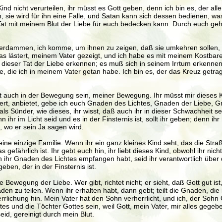
 Kind nicht verurteilen, ihr müsst es Gott geben, denn ich bin es, der a
ihn, sie wird für ihn eine Falle, und Satan kann sich dessen bedienen, w
e Tat mit meinem Blut der Liebe für euch bedecken kann. Durch euch ge
u verdammen, ich komme, um ihnen zu zeigen, daß sie umkehren sollen,
 das lästert, meinem Vater gezeigt, und ich habe es mit meinem Kostbar
n dieser Tat der Liebe erkennen; es muß sich in seinem Irrtum erkenn
 die ich in meinem Vater getan habe. Ich bin es, der das Kreuz getrag
sst auch in der Bewegung sein, meiner Bewegung. Ihr müsst mir dieses 
rt, anbietet, gebe ich euch Gnaden des Lichtes, Gnaden der Liebe, Gnad
t als Sünder, wie dieses, ihr wisst, daß auch ihr in dieser Schwachhe
ihr im Licht seid und es in der Finsternis ist, sollt ihr geben; denn i
t, wo er sein Ja sagen wird.
t eine einzige Familie. Wenn ihr ein ganz kleines Kind seht, das die Stra
fährlich ist. Ihr gebt euch hin, ihr liebt dieses Kind, obwohl ihr nicht 
enn ihr Gnaden des Lichtes empfangen habt, seid ihr verantwortlich üb
ben, der in der Finsternis ist.
e Bewegung der Liebe. Wer gibt, richtet nicht; er sieht, daß Gott gut ist,
 zu teilen. Wenn ihr erhalten habt, dann gebt; teilt die Gnaden, die i
herrlichung hin. Mein Vater hat den Sohn verherrlicht, und ich, der Sohn
ottes und die Töchter Gottes sein, weil Gott, mein Vater, mir alles ge
id, gereinigt durch mein Blut.