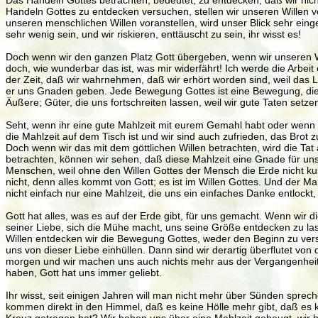
Das Handeln Gottes betrachten, bedeutet, zu entdecken, daß wir nich
Handeln Gottes zu entdecken versuchen, stellen wir unseren Willen v
unseren menschlichen Willen voranstellen, wird unser Blick sehr einge
sehr wenig sein, und wir riskieren, enttäuscht zu sein, ihr wisst es!
Doch wenn wir den ganzen Platz Gott übergeben, wenn wir unseren W
doch, wie wunderbar das ist, was mir widerfährt! Ich werde die Arbeit
der Zeit, daß wir wahrnehmen, daß wir erhört worden sind, weil das Li
er uns Gnaden geben. Jede Bewegung Gottes ist eine Bewegung, die u
Äußere; Güter, die uns fortschreiten lassen, weil wir gute Taten se
Seht, wenn ihr eine gute Mahlzeit mit eurem Gemahl habt oder wenn 
die Mahlzeit auf dem Tisch ist und wir sind auch zufrieden, das Bro
Doch wenn wir das mit dem göttlichen Willen betrachten, wird die Tat 
betrachten, können wir sehen, daß diese Mahlzeit eine Gnade für un
Menschen, weil ohne den Willen Gottes der Mensch die Erde nicht ku
nicht, denn alles kommt von Gott; es ist im Willen Gottes. Und der Ma
nicht einfach nur eine Mahlzeit, die uns ein einfaches Danke entlockt,
Gott hat alles, was es auf der Erde gibt, für uns gemacht. Wenn wir di
seiner Liebe, sich die Mühe macht, uns seine Größe entdecken zu lass
Willen entdecken wir die Bewegung Gottes, weder den Beginn zu verste
uns von dieser Liebe einhüllen. Dann sind wir derartig überflutet vo
morgen und wir machen uns auch nichts mehr aus der Vergangenheit, we
haben, Gott hat uns immer geliebt.
Ihr wisst, seit einigen Jahren will man nicht mehr über Sünden sprech
kommen direkt in den Himmel, daß es keine Hölle mehr gibt, daß es 