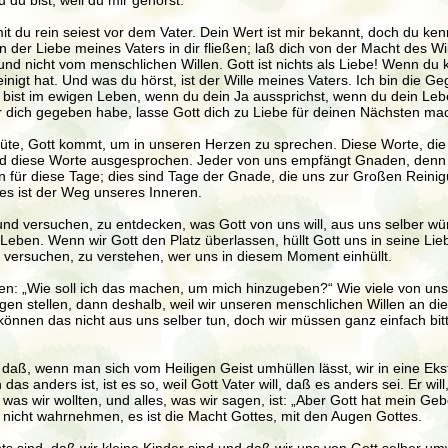
 du bist, weil du mir gehörst.
t du rein seiest vor dem Vater. Dein Wert ist mir bekannt, doch du kenn
r Liebe meines Vaters in dir fließen; laß dich von der Macht des Wille
Willen und nicht vom menschlichen Willen. Gott ist nichts als Liebe! W
reinigt hat. Und was du hörst, ist der Wille meines Vaters. Ich bin di
u bist im ewigen Leben, wenn du dein Ja aussprichst, wenn du dein Le
für dich gegeben habe, lasse Gott dich zu Liebe für deinen Nächsten m
s Güte, Gott kommt, um in unseren Herzen zu sprechen. Diese Worte, d
d diese Worte ausgesprochen. Jeder von uns empfängt Gnaden, denn we
 für diese Tage; dies sind Tage der Gnade, die uns zur Großen Rein
es ist der Weg unseres Inneren.
 und versuchen, zu entdecken, was Gott von uns will, aus uns selber w
 Leben. Wenn wir Gott den Platz überlassen, hüllt Gott uns in seine Liebe 
t versuchen, zu verstehen, wer uns in diesem Moment einhüllt.
en: „Wie soll ich das machen, um mich hinzugeben?“ Wie viele von un
en stellen, dann deshalb, weil wir unseren menschlichen Willen an die 
 können das nicht aus uns selber tun, doch wir müssen ganz einfach bi
 daß, wenn man sich vom Heiligen Geist umhüllen lässt, wir in eine Ekst
s anders ist, ist es so, weil Gott Vater will, daß es anders sei. Er will,
, was wir wollten, und alles, was wir sagen, ist: „Aber Gott hat mein 
ir nicht wahrnehmen, es ist die Macht Gottes, mit den Augen Gottes.