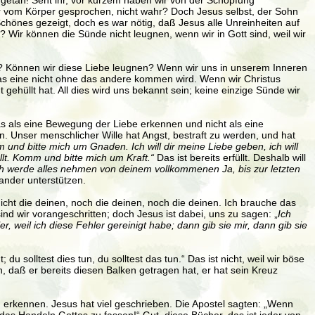
 getan! Seht ihr, vor kurzem haben wir von der Schöpfung
ir vom Körper gesprochen, nicht wahr? Doch Jesus selbst, der Sohn
hönes gezeigt, doch es war nötig, daß Jesus alle Unreinheiten auf
Wir können die Sünde nicht leugnen, wenn wir in Gott sind, weil wir
iebt? Können wir diese Liebe leugnen? Wenn wir uns in unserem Inneren
as eine nicht ohne das andere kommen wird. Wenn wir Christus
ehüllt hat. All dies wird uns bekannt sein; keine einzige Sünde wir
as als eine Bewegung der Liebe erkennen und nicht als eine
. Unser menschlicher Wille hat Angst, bestraft zu werden, und hat
und bitte mich um Gnaden. Ich will dir meine Liebe geben, ich will
t. Komm und bitte mich um Kraft.“
Das ist bereits erfüllt. Deshalb will
Ich werde alles nehmen von deinem vollkommenen Ja, bis zur letzten
nander unterstützen.
icht die deinen, noch die deinen, noch die deinen. Ich brauche das
ind wir vorangeschritten; doch Jesus ist dabei, uns zu sagen: „
Ich
, weil ich diese Fehler gereinigt habe; dann gib sie mir, dann gib sie
 du solltest dies tun, du solltest das tun.“ Das ist nicht, weil wir böse
en, daß er bereits diesen Balken getragen hat, er hat sein Kreuz
zu erkennen. Jesus hat viel geschrieben. Die Apostel sagten: „Wenn