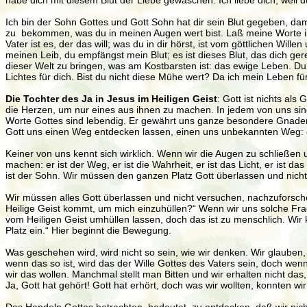
habe dich mit diesem Blut der Liebe gewaschen. Ich liebe dich, weil du
Ich bin der Sohn Gottes und Gott Sohn hat dir sein Blut gegeben, dami
zu bekommen, was du in meinen Augen wert bist. Laß meine Worte in de
Vater ist es, der das will; was du in dir hörst, ist vom göttlichen 
meinen Leib, du empfängst mein Blut; es ist dieses Blut, das dich ge
dieser Welt zu bringen, was am Kostbarsten ist: das ewige Leben. D
Lichtes für dich. Bist du nicht diese Mühe wert? Da ich mein Leben 
Die Tochter des Ja in Jesus im Heiligen Geist
: Gott ist nichts al
die Herzen, um nur eines aus ihnen zu machen. In jedem von uns sin
Worte Gottes sind lebendig. Er gewährt uns ganze besondere Gnaden
Gott uns einen Weg entdecken lassen, einen uns unbekannten Weg: 
Keiner von uns kennt sich wirklich. Wenn wir die Augen zu schließen
machen: er ist der Weg, er ist die Wahrheit, er ist das Licht, er ist das
ist der Sohn. Wir müssen den ganzen Platz Gott überlassen und nich
Wir müssen alles Gott überlassen und nicht versuchen, nachzuforsch
Heilige Geist kommt, um mich einzuhüllen?“ Wenn wir uns solche Frag
vom Heiligen Geist umhüllen lassen, doch das ist zu menschlich. Wir
Platz ein.“ Hier beginnt die Bewegung.
Was geschehen wird, wird nicht so sein, wie wir denken. Wir glauben,
wenn das so ist, wird das der Wille Gottes des Vaters sein, doch wenn da
wir das wollen. Manchmal stellt man Bitten und wir erhalten nicht das
Ja, Gott hat gehört! Gott hat erhört, doch was wir wollten, konnten w