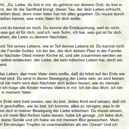
: „Du, Liebe, du bist in mir, du gehörst nur deinem Gott, du bist in
, der dir die Sanftheit bringt, dieser Tau, der dein Leben erfrischt,
nießen lässt, denn mein Vater hat mir alles gegeben. Du musst durch
nießen kannst, was mein Vater für dich wollte.
und du kennst es noch. Du kennst die Enttäuschung, weil du nicht
as gut ist für dich, und ich, sein Sohn, ich tue, was gut ist für dich.
zugehen, die Liebe zu deinem Nächsten.
t Teil seines Lebens, wie er Teil deines Lebens ist. Du kannst nicht
n die Familie Gottes. Ich bin der, der dich deinen Platz in der Familie
 dein Nächster Glied meiner Kirche ist, und alle zusammen werden wir
 selbst entdecken, der Liebe, die kein irdisches Leben hat, doch ein
wird.
as Leben, das mein Vater stets wollte, daß du lebst auf der Erde wie
mel sind. Du wirst in dieser Bewegung der Liebe sein; es wird keinen
nd nie mehr wird dein Nächster dich leiden lassen; wie du niemals
 ich trage alle Kinder meines Vaters in mir. Ich bin das Wort, ich bin
du in meinem Vater.
er Erde wird bald wissen, wer du bist. Jedes Kind wird wissen, daß ich
h geschaffen, wie du bist. Ich komme, alles zu reinigen, was in dir
 musst dich in meiner Bewegung der Liebe erkennen. Du musst wissen,
ch mein Blut fließen habe lassen, habe ich gesagt: „Ich liebe dich,
 deine Sünde und ich habe sie mit meinem Blut gewaschen. Mein
! Ein einziger Tropfen ist unermesslicher als der Ozean! Und ich