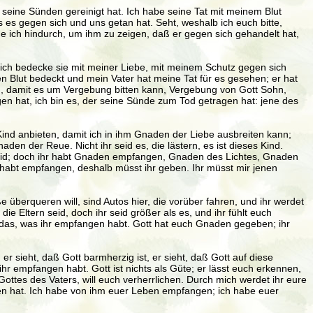
lle seine Sünden gereinigt hat. Ich habe seine Tat mit meinem Blut
as es gegen sich und uns getan hat. Seht, weshalb ich euch bitte,
he ich hindurch, um ihm zu zeigen, daß er gegen sich gehandelt hat,
 ich bedecke sie mit meiner Liebe, mit meinem Schutz gegen sich
en Blut bedeckt und mein Vater hat meine Tat für es gesehen; er hat
en, damit es um Vergebung bitten kann, Vergebung von Gott Sohn,
en hat, ich bin es, der seine Sünde zum Tod getragen hat: jene des
Kind anbieten, damit ich in ihm Gnaden der Liebe ausbreiten kann;
en der Reue. Nicht ihr seid es, die lästern, es ist dieses Kind.
it seid; doch ihr habt Gnaden empfangen, Gnaden des Lichtes, Gnaden
hr habt empfangen, deshalb müsst ihr geben. Ihr müsst mir jenen
ße überqueren will, sind Autos hier, die vorüber fahren, und ihr werdet
die Eltern seid, doch ihr seid größer als es, und ihr fühlt euch
er das, was ihr empfangen habt. Gott hat euch Gnaden gegeben; ihr
 er sieht, daß Gott barmherzig ist, er sieht, daß Gott auf diese
hr empfangen habt. Gott ist nichts als Güte; er lässt euch erkennen,
 Gottes des Vaters, will euch verherrlichen. Durch mich werdet ihr eure
geben hat. Ich habe von ihm euer Leben empfangen; ich habe euer