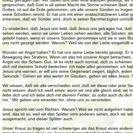
Kreuz getragen hat? Wir haben uns über eine Mahlzeit gebeugt, wir 
gesprochen; daß Gott in all seiner Macht die Sonne scheinen lässt, 
Gottes, ist auf die Erde gekommen, um alle unsere Sünden zu tragen
seine Schultern nimmt. Er hat uns mit einer unabschätzbaren Liebe g
erkennen, daß wir Sünder sind, doch in seiner Barmherzigkeit umhüll
Zu entdecken, daß Jesus uns liebt, daß Jesus uns getragen hat, daß er
sehen werden, wenn wir unser Leben sehen werden, alle Sünden, die
geliebt haben, wenn er unsere Sünden genommen und sie in sein Blut g
uns nicht gezeigt werden. Warum? Weil sie von der Liebe eingehüllt 
Müssen wir Angst haben? Er hat uns seine Liebe bereits gezeigt. Er 
Bewegung des Strafens. Wenn wir das mit unserer Angst betrachten, d
Angst vor der Scham. Gut, ist es nicht auch normal, sich zu schämen
dich mit meinem Schutz bedecken. Ich habe alles genommen; ich ha
Jesus uns warnen, er will uns seine Gegenwart zeigen, täglich, jede
Sekunde
.“ Gehen wir also weiter im Glauben, geben wir alles Jesus.
Wir wissen, daß wir alle verschieden sind, daß wir diese oder jene S
nicht wissen, doch ich weiß eines: worin wir uns alle gleich sind, wi
liebe dich und ich liebe dich mit deinem Fehler; so sollst auch du dic
mir
.“ Wir geben uns einander hin, ohne uns zu verurteilen.
Jesus spricht viel vom Richten. Warum? Weil wir nicht aufgehört haben zu 
sind, das ist so, weil wir den Splitter vom anderen sehen, doch wir se
ausgemacht, und dieser Splitter auch.
Unser Kreuz zu tragen ist viel schwieriger als das Kreuz eines ander