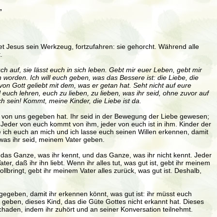
,
t Jesus sein Werkzeug, fortzufahren: sie gehorcht. Während alle
t.
 auf, sie lässt euch in sich leben. Gebt mir euer Leben, gebt mir
worden. Ich will euch geben, was das Bessere ist: die Liebe, die
 von Gott geliebt mit dem, was er getan hat. Seht nicht auf eure
 euch lehren, euch zu lieben, zu lieben, was ihr seid, ohne zuvor auf
ch sein! Kommt, meine Kinder, die Liebe ist da.
dem von uns gegeben hat. Ihr seid in der Bewegung der Liebe gewesen;
eder von euch kommt von ihm, jeder von euch ist in ihm. Kinder der
me ich euch an mich und ich lasse euch seinen Willen erkennen, damit
s, was ihr seid, meinem Vater geben.
as Ganze, was ihr kennt, und das Ganze, was ihr nicht kennt. Jeder
r, daß ihr ihn liebt. Wenn ihr alles tut, was gut ist, gebt ihr meinem
llbringt, gebt ihr meinem Vater alles zurück, was gut ist. Deshalb,
gegeben, damit ihr erkennen könnt, was gut ist: ihr müsst euch
geben, dieses Kind, das die Güte Gottes nicht erkannt hat. Dieses
 schaden, indem ihr zuhört und an seiner Konversation teilnehmt.