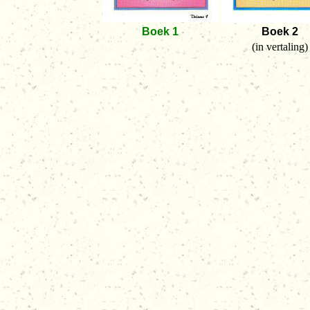
Boek
1
Boek 2
(in vertaling)