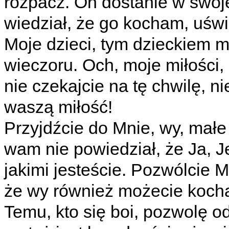
rozpacz. On dostanie w swojej
wiedział, że go kocham, uśw
Moje dzieci, tym dzieckiem m
wieczoru. Och, moje miłości,
nie czekajcie na tę chwilę, ni
waszą miłość!
Przyjdźcie do Mnie, wy, małe d
wam nie powiedział, że Ja, J
jakimi jesteście. Pozwólcie 
że wy również możecie kochać
Temu, kto się boi, pozwolę od