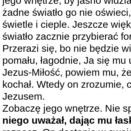
jego wnętrze, by jasno widzi
żadne światło go nie oświeci
świetle i cieple. Jeszcze więk
światło zacznie przybierać fo
Przerazi się, bo nie będzie wi
pomału, łagodnie, Ja się mu
Jezus-Miłość, powiem mu, że
kochał. Wtedy on zrozumie, c
Jezusem.
Zobaczę jego wnętrze. Nie sp
niego uważał, dając mu
łas