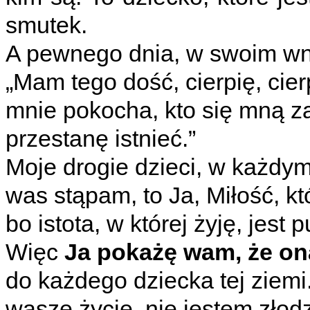
smutek.
A pewnego dnia, w swoim wnę
„Mam tego dość, cierpię, cie
mnie pokocha, kto się mną za
przestanę istnieć.”
Moje drogie dzieci, w każdym 
was stąpam, to Ja, Miłość, któ
bo istota, w której żyję, jest 
Więc
Ja pokażę wam, że on
do każdego dziecka tej ziemi.
wasze życie, nie jestem złod