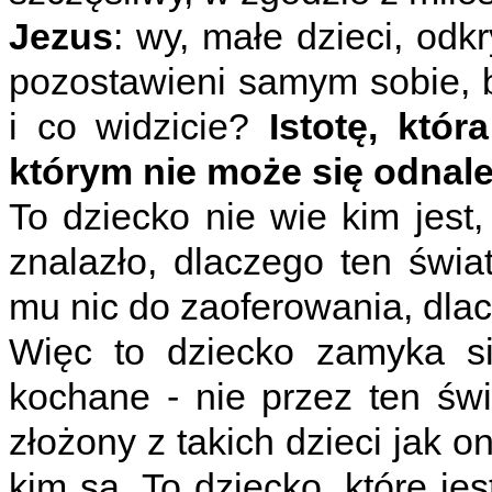
Jezus
: wy, małe dzieci, odkr
pozostawieni samym sobie, b
i co widzicie?
Istotę, któ
którym nie może się odnal
To dziecko nie wie kim jest,
znalazło, dlaczego ten świa
mu nic do zaoferowania, dlac
Więc to dziecko zamyka si
kochane - nie przez ten świa
złożony z takich dzieci jak o
kim są. To dziecko, które je