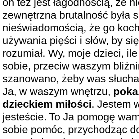
on też jest łagodnością, że 
zewnętrzna brutalność była
nieświadomością, że go koch
używania pięści i słów, by si
rozumiał. Wy, moje dzieci, il
sobie, przeciw waszym bliźni
szanowano, żeby was słuch
Ja, w waszym wnętrzu,
poka
dzieckiem miłości
. Jestem 
jesteście. To Ja pomogę wa
sobie pomóc, przychodząc do