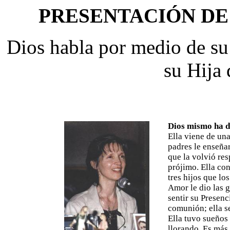
PRESENTACIÓN DE L
Dios habla por medio de su
su Hija 
Dios mismo ha d
Ella viene de una
padres le enseña
que la volvió re
prójimo. Ella co
tres hijos que lo
Amor le dio las g
sentir su Presen
comunión; ella se
Ella tuvo sueños
llorando. Es más 