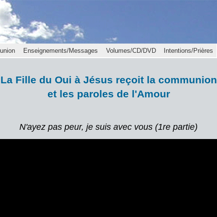
union
Enseignements/Messages
Volumes/CD/DVD
Intentions/Prières
La Fille du Oui à Jésus reçoit la communion
et les paroles de l'Amour
N'ayez pas peur, je suis avec vous (1re partie)